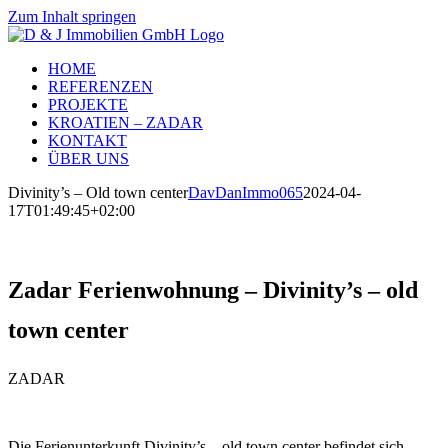
Zum Inhalt springen
HOME
REFERENZEN
PROJEKTE
KROATIEN – ZADAR
KONTAKT
ÜBER UNS
Divinity’s – Old town center
DavDanImmo065
2024-04-
17T01:49:45+02:00
Zadar Ferienwohnung – Divinity’s – old
town center
ZADAR
Die Ferienunterkunft Divinity’s – old town center befindet sich