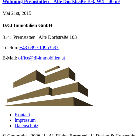
Wohnung Premstätten – Alte Dorfstraße 103, W4 – 46 m²
Mai 21st, 2015
D&J Immobilien GmbH
8141 Premstätten | Alte Dorfstraße 103
Telefon:
+43 699 / 10953597
E-Mail:
office@dj-immobilien.at
Kontakt
Impressum
Datenschutz
© Copyright -
2026 | All Rights Reserved | Design & Konzepti