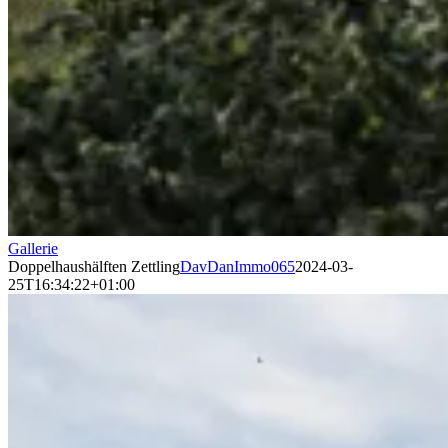
Gallerie
Doppelhaushälften Zettling
DavDanImmo065
2024-03-
25T16:34:22+01:00